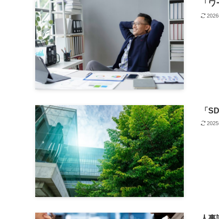
「ワ
202
「S
202
人事