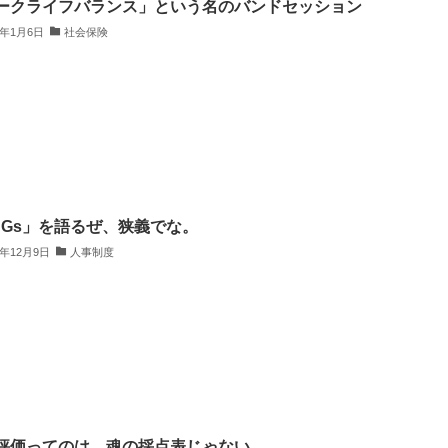
ークライフバランス」という名のバンドセッション
6年1月6日
社会保険
DGs」を語るぜ、狭義でな。
5年12月9日
人事制度
評価ってのは、魂の採点表じゃない