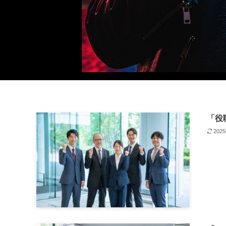
「役
202