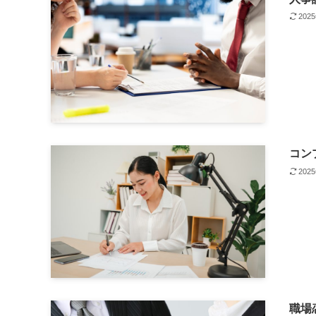
202
コン
202
職場